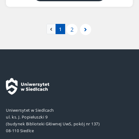
Następna strona
Poprzednia strona (niedostępna)
(aktualna strona)
2
1
Uniwersytet w Siedlcach
ul. ks. J. Popiełuszki 9
(budynek Biblioteki Głównej UwS, pokój nr 137)
08-110 Siedlce