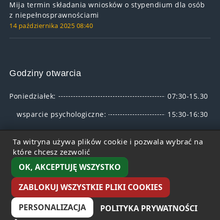
Mija termin składania wniosków o stypendium dla osób
z niepełnosprawnościami
14 października 2025 08:40
Godziny otwarcia
Poniedziałek:
07:30-15.30
wsparcie psychologiczne:
15:30-16:30
Wtorek:
07:30-15.30
Ta witryna używa plików cookie i pozwala wybrać na
Środa:
07:30-18.00
które chcesz zezwolić
OK, AKCEPTUJĘ WSZYSTKO
Czwartek:
07:30-15.30
ZABLOKUJ WSZYSTKIE PLIKI COOKIES
Piątek:
07:30-15.30
Sobota:
08:00-15.00
PERSONALIZACJA
POLITYKA PRYWATNOŚCI