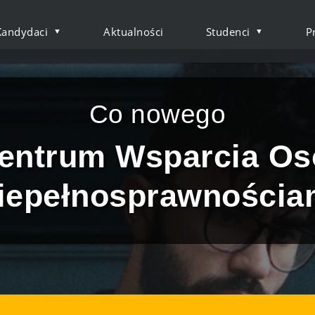
Kandydaci
Aktualności
Studenci
P
ób z Niepełnosprawno
Co nowego
entrum Wsparcia Os
iepełnosprawnościa