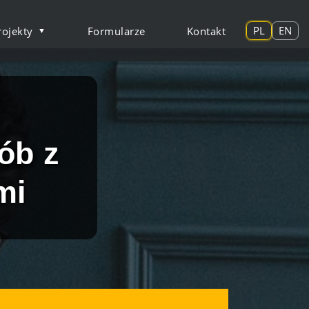
PL
EN
rojekty
Formularze
Kontakt
ściami Uniwersytetu 
ób z
mi