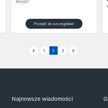
decyzji!
Przejdź do szczegółów!
Poprzednia strona
Następna stron
1
3
(aktualna strona)
2
Najnowsze wiadomości
G