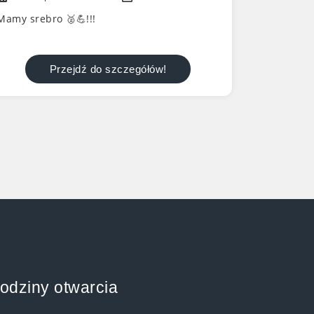
Mamy srebro 🥈💪!!!
Przejdź do szczegółów!
a
odziny otwarcia