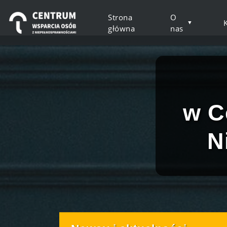
Panel zarządzania plikami cookies
Strona
O
główna
nas
Centrum Wsparcia Os
w C
N