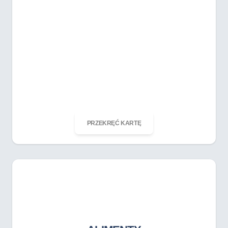
ODKRĘĆ KARTĘ
PRZEKRĘĆ KARTĘ
ALIMENTY
BRAK_DANYCH