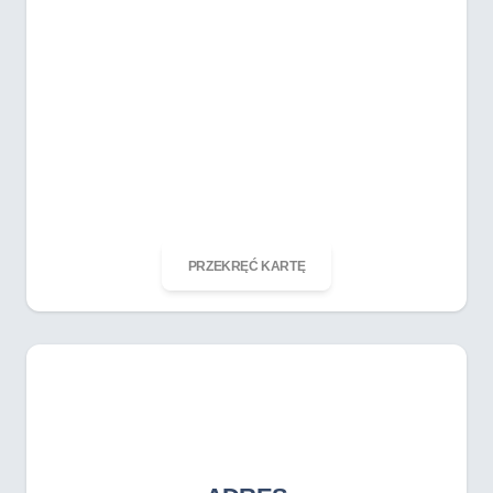
ODKRĘĆ KARTĘ
PRZEKRĘĆ KARTĘ
ADRES
BRAK_DANYCH